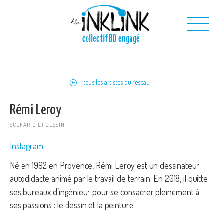
Aller au contenu principal
collectif BD engagé
Nous
tous les artistes du réseau
Nos projets
Nos outils
Rémi Leroy
Nous contacter
SCÉNARIO ET DESSIN
Instagram
Né en 1992 en Provence, Rémi Leroy est un dessinateur
autodidacte animé par le travail de terrain. En 2018, il quitte
ses bureaux d’ingénieur pour se consacrer pleinement à
ses passions : le dessin et la peinture.