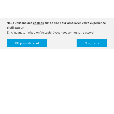
Nous utilisons des
cookies
sur ce site pour améliorer votre expérience
d'utilisateur.
En cliquant sur le bouton "Accepter", vous nous donnez votre accord.
OK, je suis d'accord
Non, merci
recevez la lettre dessinée
faire un don
lire notre rapport d’activité