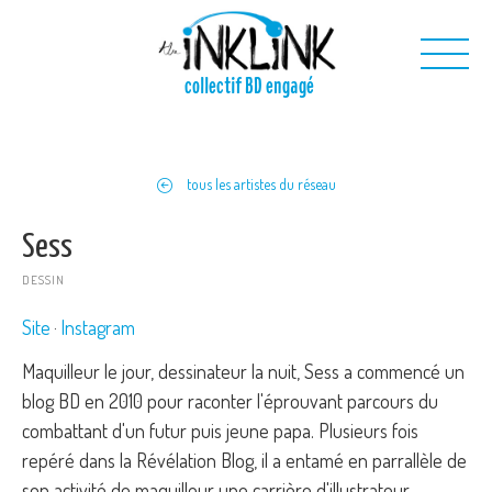
Aller au contenu principal
collectif BD engagé
Nous
tous les artistes du réseau
Nos projets
Nos outils
Sess
Nous contacter
DESSIN
Site
Instagram
Maquilleur le jour, dessinateur la nuit, Sess a commencé un
blog BD en 2010 pour raconter l'éprouvant parcours du
combattant d'un futur puis jeune papa. Plusieurs fois
repéré dans la Révélation Blog, il a entamé en parrallèle de
son activité de maquilleur une carrière d'illustrateur.