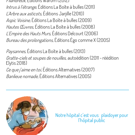
Filandreux
, Éditions Warum (2012)
Intrus à l’étrange
, Éditions La Boîte à bulles (2011)
L’Arbre aux asticots
, Éditions Jarjille (2010)
Aspic Voisine
, Éditions La Boîte à bulles (2009)
Hautes Œuvres
, Éditions La Boîte à bulles (2008)
L’Empire des Hauts Murs
, Éditions Delcourt (2006)
Bureau des prolongations
, Éditions Égo comme X (2005)
Paysannes
, Éditions La Boîte à bulles (2013)
Gratte-ciels et soupes de nouilles
, autoédition (2011 - réédition
Elytis 2018)
Ce que j’aime en toi
, Éditions Alternatives (2007)
Banlieue nomade
, Éditions Alternatives (2005)
Notre hôpital c'est vous : plaidoyer pour
l'hôpital public