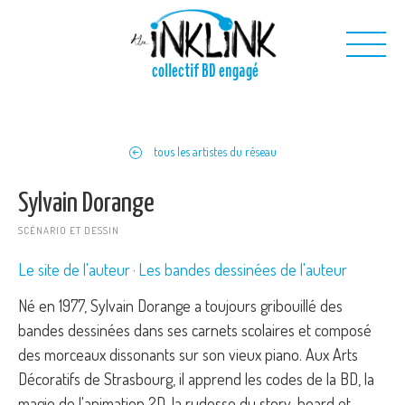
Aller au contenu principal
collectif BD engagé
Nous
tous les artistes du réseau
Nos projets
Nos outils
Sylvain Dorange
Nous contacter
SCÉNARIO ET DESSIN
Le site de l'auteur
Les bandes dessinées de l'auteur
Né en 1977, Sylvain Dorange a toujours gribouillé des
bandes dessinées dans ses carnets scolaires et composé
des morceaux dissonants sur son vieux piano. Aux Arts
Décoratifs de Strasbourg, il apprend les codes de la BD, la
magie de l'animation 2D, la rudesse du story-board et