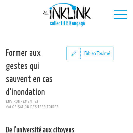
Aller au contenu principal
collectif BD engagé
Nous
Former aux
Nos projets
Fabien Toulmé
Nos outils
gestes qui
Nous contacter
sauvent en cas
d'inondation
ENVIRONNEMENT ET
VALORISATION DES TERRITOIRES
De l'université aux citoyens