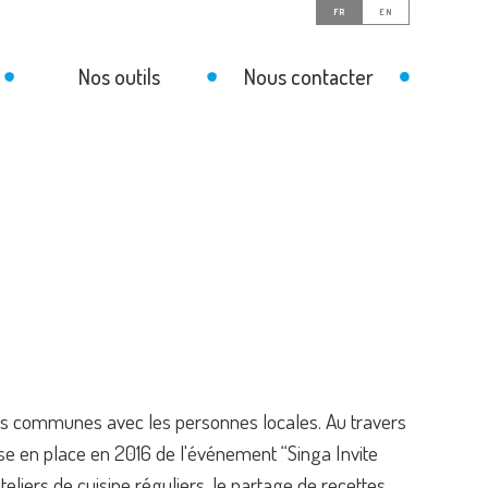
FR
EN
Nos outils
Nous contacter
sions communes avec les personnes locales. Au travers
a mise en place en 2016 de l'événement “Singa Invite
teliers de cuisine réguliers, le partage de recettes