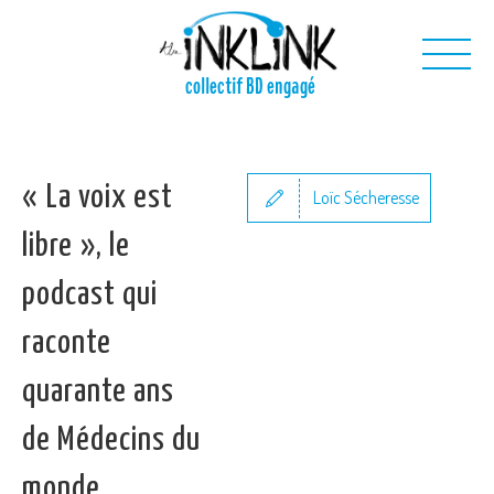
Aller au contenu principal
collectif BD engagé
Nous
« La voix est
Nos projets
Loïc Sécheresse
Nos outils
libre », le
Nous contacter
podcast qui
raconte
quarante ans
de Médecins du
monde