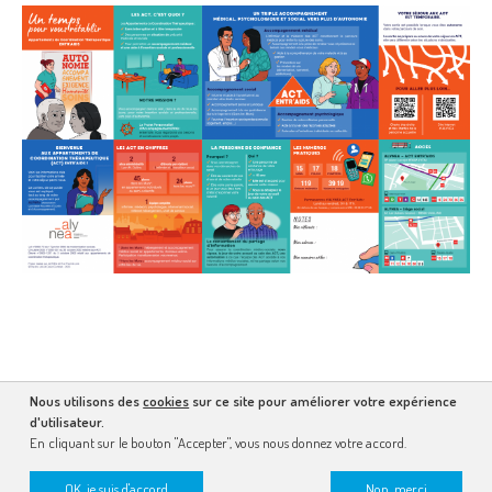
Nous utilisons des
cookies
sur ce site pour améliorer votre expérience
d'utilisateur.
En cliquant sur le bouton "Accepter", vous nous donnez votre accord.
OK, je suis d'accord
Non, merci